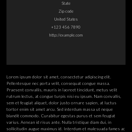
State
Zip code
United States
+123 456 7890
http://example.com
Lorem ipsum dolor sit amet, consectetur adipiscing elit.
Pellentesque nec porta velit, consequat congue massa.
Praesent convallis, mauris in laoreet tincidunt, metus velit
rutrum lectus, at congue turpis nisi eu ipsum. Nam convallis,
sem et feugiat aliquet, dolor justo ornare sapien, at luctus
tortor enim sit amet arcu. Sed interdum massa ut neque
blandit commodo. Curabitur egestas purus et sem feugiat
varius. Aenean id risus ante. Nulla tristique diam dui, in
sollicitudin augue maximus id. Interdum et malesuada fames ac